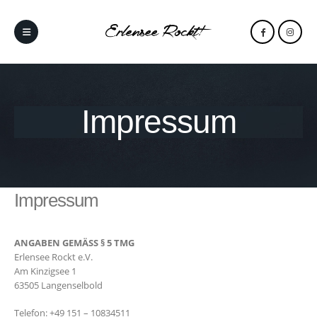
Impressum
Impressum
ANGABEN GEMÄSS § 5 TMG
Erlensee Rockt e.V.
Am Kinzigsee 1
63505 Langenselbold
Telefon: +49 151 – 10834511